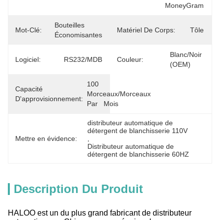
MoneyGram
Bouteilles 
Mot-Clé:
Matériel De Corps:
Tôle
Économisantes
Blanc/noir 
Logiciel:
RS232/MDB
Couleur:
(OEM)
100 
Capacité
Morceaux/morceaux 
D'approvisionnement:
Par   Mois
distributeur automatique de 
détergent de blanchisserie 110V
Mettre en évidence:
, 
Distributeur automatique de 
détergent de blanchisserie 60HZ
Description Du Produit
HALOO est un du plus grand fabricant de distributeur