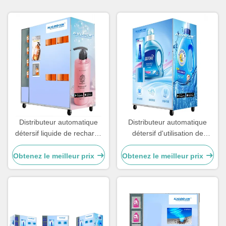
Distributeur automatique
Distributeur automatique
détersif liquide de recharge
détersif d'utilisation de
de certificat de la CE
maison d'école de maison
automatique pour des
de rapport avec le système
Obtenez le meilleur prix
Obtenez le meilleur prix
étudiants d'école
de recharge