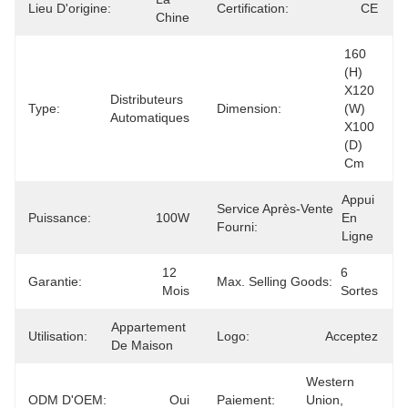
Lieu D'origine:
Certification:
CE
Chine
160 
(H) 
X120 
Distributeurs 
Type:
Dimension:
(W) 
Automatiques
X100 
(D) 
Cm
Appui 
Service Après-Vente
Puissance:
100W
En 
Fourni:
Ligne
12 
6 
Garantie:
Max. Selling Goods:
Mois
Sortes
Appartement 
Utilisation:
Logo:
Acceptez
De Maison
Western 
ODM D'OEM:
Oui
Paiement:
Union, 