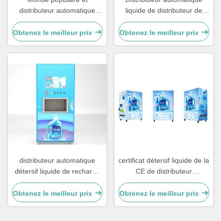
distributeur automatique
liquide de distributeur de
amical de détergent liquide
détergent de blanchisserie
d'économie pour l'école
de conception d'ODM avec
Obtenez le meilleur prix
Obtenez le meilleur prix
l'écran tactile
distributeur automatique
certificat détersif liquide de la
détersif liquide de recharge
CE de distributeur
de l'eau de l'autonomie 4G
automatique de grande
avec la capacité 200L
blanchisserie de la capacité
Obtenez le meilleur prix
Obtenez le meilleur prix
150-200L