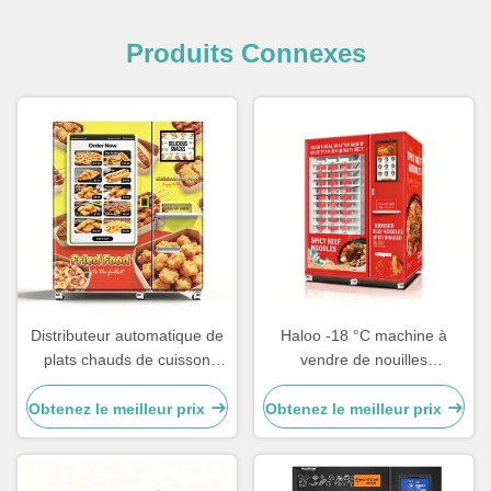
Produits Connexes
Distributeur automatique de
Haloo -18 °C machine à
plats chauds de cuisson
vendre de nouilles
commerciale | Solution
congelées avec un matériau
intelligente de vente
de plaque d'acier de couleur,
Obtenez le meilleur prix
Obtenez le meilleur prix
d'aliments à double
four à micro-ondes,
chauffage avec four et
chauffage à la vapeur
micro-ondes
pendant 35 secondes, servir