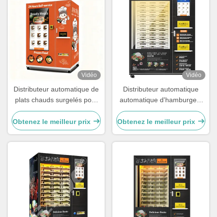
Vidéo
Vidéo
Distributeur automatique de
Distributeur automatique
plats chauds surgelés pour
automatique d'hamburgers
micro-ondes, disponible
avec la réfrigération et la
24h/24, équipé d'un grand
chauffage
Obtenez le meilleur prix
Obtenez le meilleur prix
écran de 49 pouces et de la
fonction SDK