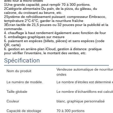
avec four à micro-ondes
1Une grande capacité, peut remplir 70 à 300 portions.
2Catégorie alimentaire:
Du pain, de la pizza, du gâteau, du
calzone, du croissant au beurre, etc.
2Système de refroidissement puissant: compresseur Embracco,
température 2
°C
-6°C, garder la nourriture fraîche
3Écran tactile de 21,5 pouces ou 32 pouces pour la publicité et la
commande.
4. chauffage à haut rendement également avec fonction de four
5. emballages graphiques sur mesure
6. paiement en espèces (billets, pièces) et sans espèces (code
QR, carte)
6. gestion en arrière-plan iCloud, gestion à distance: pratique
pour vérifier l'inventaire, le montant des ventes, etc.
Spécification
Vendeuse automatique de nourriture
Nom du produit
ondes
Le numéro de modèle.
Le nombre d'étoiles est déterminé en
Taille globale
Le nombre d'échantillons est calculé
Couleur
blanc, graphique personnalisé
Capacité de stockage
70 à 300 portions