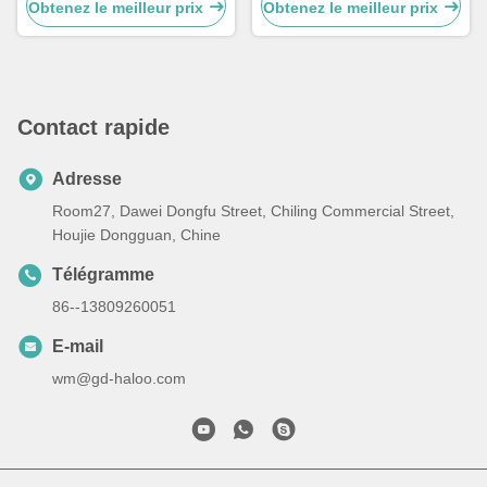
Déjeuner Bento avec
pouce avec fonction de
Obtenez le meilleur prix
Obtenez le meilleur prix
fonction de chauffage
congélation et technologie
de refroidissement sans gel
Contact rapide
Adresse
Room27, Dawei Dongfu Street, Chiling Commercial Street,
Houjie Dongguan, Chine
Télégramme
86--13809260051
E-mail
wm@gd-haloo.com