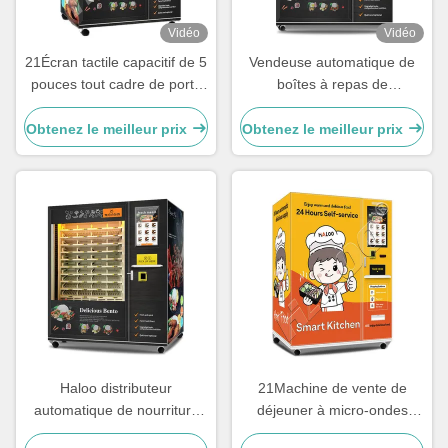
Vidéo
Vidéo
21Écran tactile capacitif de 5
Vendeuse automatique de
pouces tout cadre de porte
boîtes à repas de
en acier pour distributeur
restauration rapide en libre-
automatique de nourriture
service 24 heures sur 24
Obtenez le meilleur prix
Obtenez le meilleur prix
chaude avec fonction de
avec cadre de porte en acier
chauffage
et double fonction de
chauffage au micro-ondes
Haloo distributeur
21Machine de vente de
automatique de nourriture
déjeuner à micro-ondes
chaude Autoservices
simple à écran tactile de 0,5